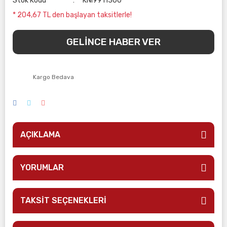
Stok Kodu
KNI9911300
* 204,67 TL den başlayan taksitlerle!
GELİNCE HABER VER
Kargo Bedava
AÇIKLAMA
YORUMLAR
TAKSİT SEÇENEKLERİ