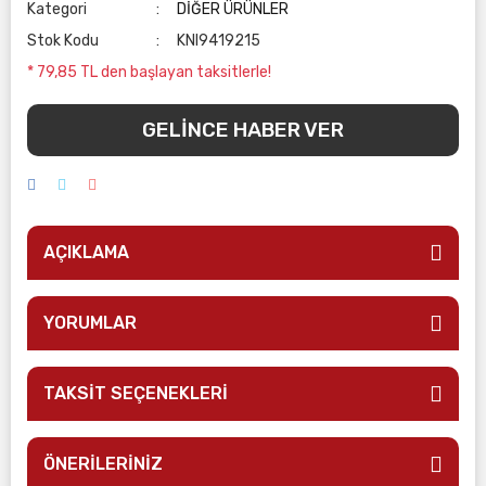
Kategori
DİĞER ÜRÜNLER
Stok Kodu
KNI9419215
* 79,85 TL den başlayan taksitlerle!
GELİNCE HABER VER
AÇIKLAMA
YORUMLAR
TAKSİT SEÇENEKLERİ
ÖNERİLERİNİZ