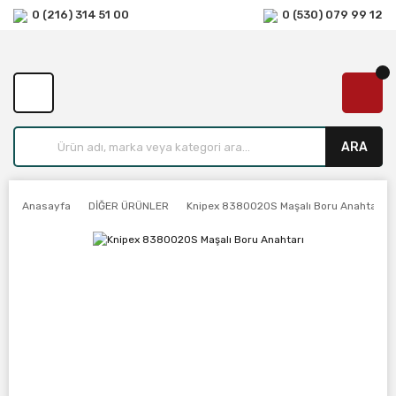
0 (216) 314 51 00
0 (530) 079 99 12
ARA
Anasayfa
DİĞER ÜRÜNLER
Knipex 8380020S Maşalı Boru Anahtarı