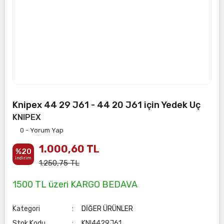
Knipex 44 29 J61 - 44 20 J61 için Yedek Uç
KNIPEX
0 - Yorum Yap
1.000,60 TL
%20
indirim
1.250,75 TL
1500 TL üzeri KARGO BEDAVA
Kategori
DİĞER ÜRÜNLER
Stok Kodu
KNI4429J61