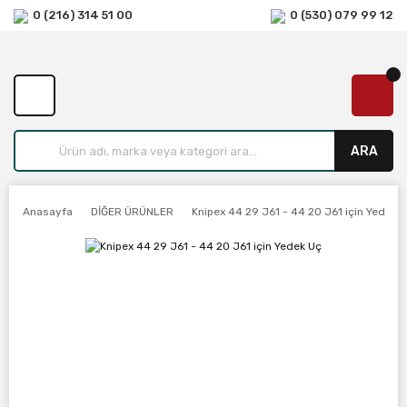
0 (216) 314 51 00
0 (530) 079 99 12
ARA
Anasayfa
DİĞER ÜRÜNLER
Knipex 44 29 J61 - 44 20 J61 için Yedek 