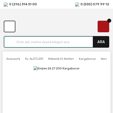
0 (216) 314 51 00
0 (530) 079 99 12
ARA
Anasayfa
EL ALETLERİ
Mekanik El Aletleri
Kargaburun
Normal