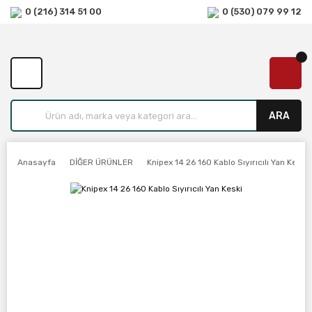
0 (216) 314 51 00
0 (530) 079 99 12
ARA
Anasayfa
DİĞER ÜRÜNLER
Knipex 14 26 160 Kablo Sıyırıcılı Yan Keski