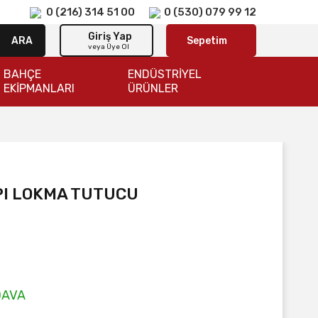
0 (216) 314 51 00
0 (530) 079 99 12
Giriş Yap
ARA
Sepetim
veya Üye Ol
BAHÇE
ENDÜSTRİYEL
EKİPMANLARI
ÜRÜNLER
IPI LOKMA TUTUCU
DAVA