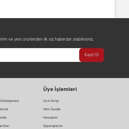
afımıza iletebilirsiniz.
im ve yeni ürünlerden ilk siz haberdar olabilirsiniz.
Kayıt Ol
Üye İşlemleri
ş Sözleşmesi
Üye Girişi
limat
Yeni Üyelik
enlik
Hesabım
artları
Siparişlerim