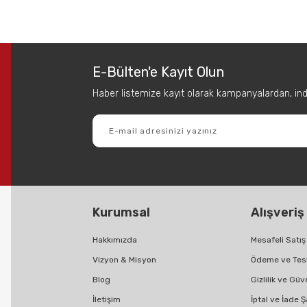
 diğer konularda yetersiz gördüğünüz noktaları öneri formunu kullanarak tar
Bu ürüne ilk yorumu siz yapın!
E-Bülten'e Kayıt Olun
Yorum Yaz
Haber listemize kayıt olarak kampanyalardan, indir
Kurumsal
Alışveriş
Gönder
Hakkımızda
Mesafeli Satı
Vizyon & Misyon
Ödeme ve Tes
Blog
Gizlilik ve Güv
İletişim
İptal ve İade Ş