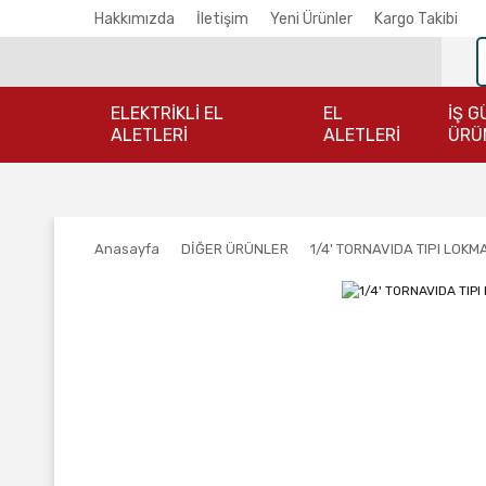
Hakkımızda
İletişim
Yeni Ürünler
Kargo Takibi
ELEKTRİKLİ EL
EL
İŞ G
ALETLERİ
ALETLERİ
ÜRÜ
Anasayfa
DİĞER ÜRÜNLER
1/4' TORNAVIDA TIPI LOK