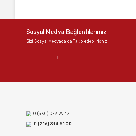
Bu ürünün fiyat bilgisi, resim, ürün açıklamalarında ve
Görüş ve önerileriniz için teşekkür ederiz.
Ürün resmi kalitesiz, bozuk veya görüntülenemiyor.
Sosyal Medya Bağlantılarımız
Ürün açıklamasında eksik bilgiler bulunuyor.
Bizi Sosyal Medyada da Takip edebilirisniz
Ürün bilgilerinde hatalar bulunuyor.
Ürün fiyatı diğer sitelerden daha pahalı.
Bu ürüne benzer farklı alternatifler olmalı.
0 (530) 079 99 12
0 (216) 314 51 00